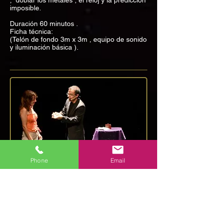
, doblar los metales , el reloj y la predicción
imposible.
Duración 60 minutos .
Ficha técnica:
(Telón de fondo 3m x 3m , equipo de sonido
y iluminación básica ).
Phone
Email
Show ” Nunca Jamas “