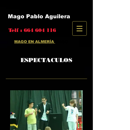
MAGO EN ALMERÍA / HUMOR Y DIVERSION
Mago Pablo Aguilera
Telf :
664 604 116
MAGO EN ALMERÍA
MAGO
PABLO
ESPECTACULOS