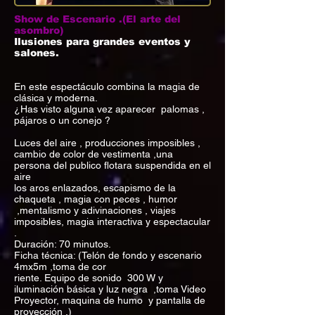
Show de Escenario .(El arte del
asombro)
Ilusiones para grandes eventos y
salones.
En este espectáculo combina la magia de
clásica y moderna.
¿Has visto alguna vez aparecer palomas ,
pájaros o un conejo ?
Luces del aire , producciones imposibles ,
cambio de color de vestimenta ,una
persona del publico flotara suspendida en el
aire
los aros enlazados, escapismo de la
chaqueta , magia con peces , humor
,mentalismo y adivinaciones , viajes
imposibles, magia interactiva y espectacular
.
Duración: 70 minutos.
Ficha técnica: (Telón de fondo y escenario
4mx5m ,toma de cor
riente. Equipo de sonido 300 W y
iluminación básica y luz negra ,toma Video
Proyector, maquina de humo y pantalla de
proyección .)